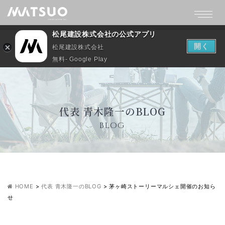
松尾建設株式会社の公式アプリ
開く
松尾建設株式会社
無料- Google Play
代表 青木隆一のBLOG
BLOG
HOME
>
代表 青木隆一のBLOG
>
茅ヶ崎ストーリーマルシェ開催のお知ら
せ