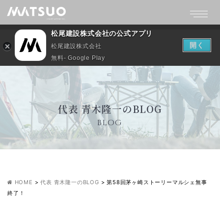
松尾建設株式会社の公式アプリ
開く
松尾建設株式会社
無料- Google Play
代表 青木隆一のBLOG
BLOG
HOME
>
代表 青木隆一のBLOG
>
第58回茅ヶ崎ストーリーマルシェ無事
終了！