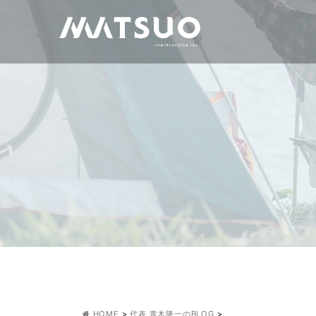
HOME
>
代表 青木隆一のBLOG
>