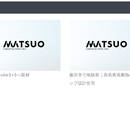
 cube3×5へ取材
藤沢市で地鎮祭｜高気密高断熱
シブ設計住宅