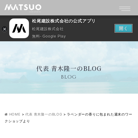
松尾建設株式会社の公式アプリ
開く
松尾建設株式会社
無料- Google Play
代表 青木隆一のBLOG
BLOG
HOME
>
代表 青木隆一のBLOG
>
ラベンダーの香りに包まれた週末のワー
クショップより