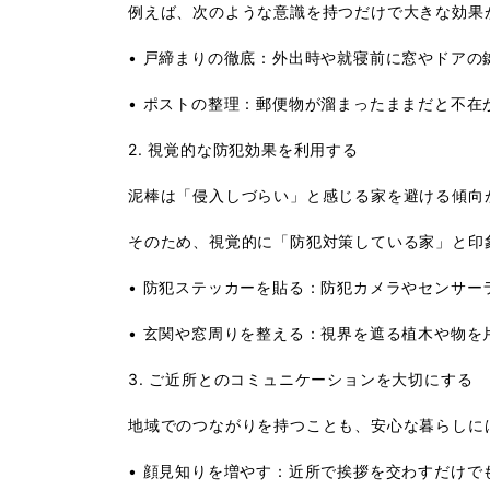
例えば、次のような意識を持つだけで大きな効果
•
戸締まりの徹底
：外出時や就寝前に窓やドアの
•
ポストの整理
：郵便物が溜まったままだと不在
2. 視覚的な防犯効果を利用する
泥棒は「侵入しづらい」と感じる家を避ける傾向
そのため、視覚的に「防犯対策している家」と印
•
防犯ステッカーを貼る
：防犯カメラやセンサー
•
玄関や窓周りを整える
：視界を遮る植木や物を
3. ご近所とのコミュニケーションを大切にする
地域でのつながりを持つことも、安心な暮らしに
•
顔見知りを増やす
：近所で挨拶を交わすだけで