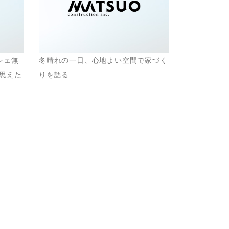
シェ無
冬晴れの一日、心地よい空間で家づく
思えた
りを語る