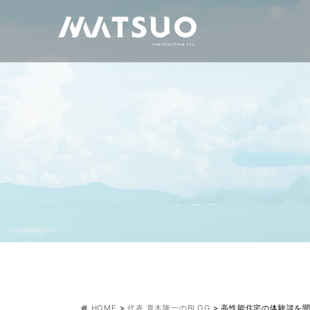
HOME
>
代表 青木隆一のBLOG
>
高性能住宅の体験談を