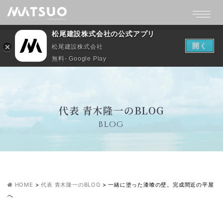
松尾建設株式会社の公式アプリ
開く
松尾建設株式会社
無料- Google Play
代表 青木隆一のBLOG
BLOG
HOME
>
代表 青木隆一のBLOG
>
一緒に塗った漆喰の壁。完成間近の平屋
へ