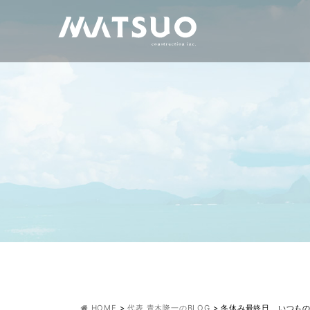
HOME
>
代表 青木隆一のBLOG
>
冬休み最終日、いつも