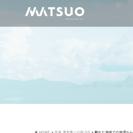
HOME
>
代表 青木隆一のBLOG
>
離れた地域での地震から