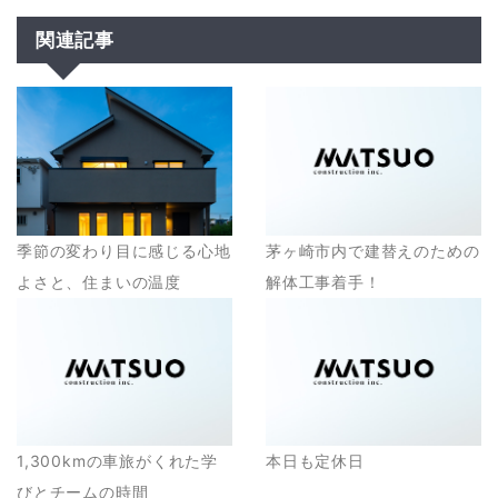
関連記事
季節の変わり目に感じる心地
茅ヶ崎市内で建替えのための
よさと、住まいの温度
解体工事着手！
1,300kmの車旅がくれた学
本日も定休日
びとチームの時間