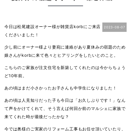
今日は松尾建設オーナー様が雑貨店
korb
にご来店
2023-08-07
くださいました！
少し前にオーナー様より妻宛に連絡があり夏休みの宿題のため
娘さんが
korb
に来て色々とヒアリングをしたいとのこと。
こちらのご家族が注文住宅を新築してくれたのは今からちょう
ど
10
年前。
あの頃はまだ小さかったお子さんも中学生になりました！
あの頃は人見知りだった子も今日は「お久しぶりです！」なん
て声をかけてくれて、そう言えば何回か前のマルシェに家族で
来てくれた時が最後だったかな？
今では奥様のご実家のリフォーム工事もお任せ頂いていたり、