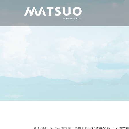
HOME
>
代表 青木隆一のBLOG
>
変形地を活かした注文