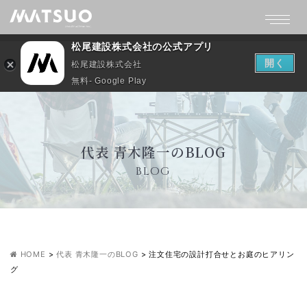
松尾建設株式会社の公式アプリ
開く
松尾建設株式会社
無料- Google Play
代表 青木隆一のBLOG
BLOG
HOME
>
代表 青木隆一のBLOG
>
注文住宅の設計打合せとお庭のヒアリン
グ