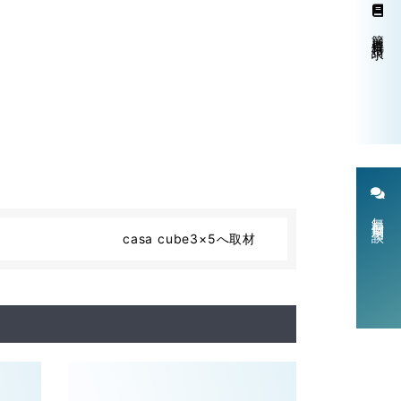
簡単資料請求
無料個別相談
casa cube3×5へ取材