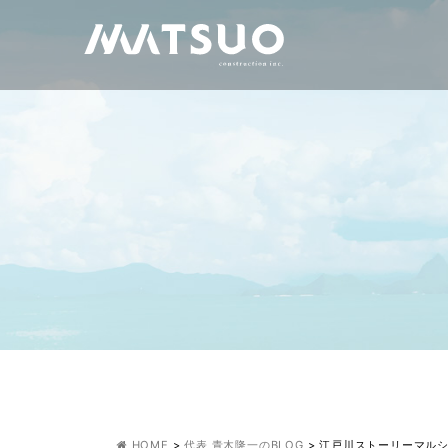
HOME
>
代表 青木隆一のBLOG
>
江戸川ストーリーマル