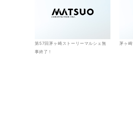
第57回茅ヶ崎ストーリーマルシェ無
茅ヶ崎
事終了！