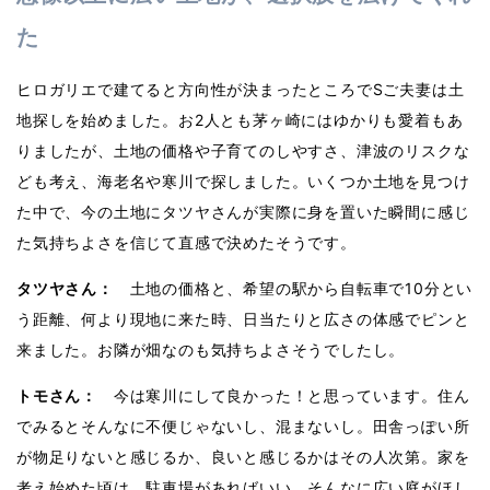
た
ヒロガリエで建てると方向性が決まったところでSご夫妻は土
地探しを始めました。お2人とも茅ヶ崎にはゆかりも愛着もあ
りましたが、土地の価格や子育てのしやすさ、津波のリスクな
ども考え、海老名や寒川で探しました。いくつか土地を見つけ
た中で、今の土地にタツヤさんが実際に身を置いた瞬間に感じ
た気持ちよさを信じて直感で決めたそうです。
タツヤさん：
土地の価格と、希望の駅から自転車で10分とい
う距離、何より現地に来た時、日当たりと広さの体感でピンと
来ました。お隣が畑なのも気持ちよさそうでしたし。
トモさん：
今は寒川にして良かった！と思っています。住ん
でみるとそんなに不便じゃないし、混まないし。田舎っぽい所
が物足りないと感じるか、良いと感じるかはその人次第。家を
考え始めた頃は、駐車場があればいい、そんなに広い庭がほし