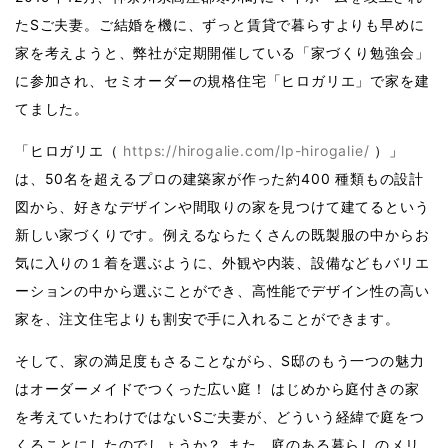
たSご夫妻。ご結婚を機に、ずっと賃貸で暮らすよりも早めに
家を考えようと、弊社が定期開催している「家づくり勉強会」
に参加され、セミオーダーの規格住宅「ヒロガリエ」で家を建
てました。
「ヒロガリエ（
https://hirogalie.com/lp-hirogalie/
）」
は、50名を超えるプロの建築家が作った約400 種類もの設計
図から、好きなデザインや間取りの家を見つけて建てるという
新しい家づくりです。例えるならたくさんの既製服の中からお
気に入りの１着を選ぶように、外観や内装、設備などもバリエ
ーションの中から選ぶことができ、高性能でデザイン性の高い
家を、注文住宅よりも割安で手に入れることができます。
そして、家の満足度もさることながら、S邸のもう一つの魅力
はオーダーメイドでつくった広い庭！ はじめから庭付きの家
を考えていたわけではないSご夫妻が、どういう経緯で庭をつ
くることにしたのでしょうか？ また、庭のある暮らしのメリ