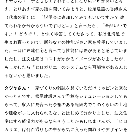
トモさん：
子どもも生まれることになり広い所が良いと考
え、とりあえず家の話を聞いてみようと、松尾建設の香織さん
（代表の妻）に、「説明会に参加してみてもいいですか？ 建
てられるか分からないですけど…」と言ったら、「全然いいで
すよ！ どうぞ！」と快く即答してくださって。私は北海道で
生まれ育ったので、断熱などの性能が良い家を希望していまし
た。一口に戸建住宅と言っても性能には差があると感じていま
したし。注文住宅はコストがかかるイメージがありましたが、
もしかしたら「ヒロガリエ」のシステムなら可能性があるんじ
ゃないかと思いました。
タツヤさん：
家づくりの雑誌を見ているだけじゃピンと来な
かったんです。松尾建設さんで予算をシミュレーションしても
らって、収入に見合った余裕のある範囲内でこのくらいの土地
や建物が手に入れられるな、とはじめて分かりました。注文住
宅にする経済力があるならそうしたかもしれませんが、「ヒロ
ガリエ」は何百通りもの中から気に入った間取りやデザインを