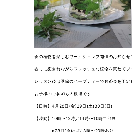
春の植物を楽しむワークショップ開催のお知らせ
香りに癒されながらフレッシュな植物を束ねてブ
レッスン後は季節のハーブティーでお茶会を予定
お子様のご参加も大歓迎です！
【日時】
4
月
28
日
(
金
)29
日
(
土
)30
日
(
日
)
【時間】
10
時〜
12
時／
14
時〜
16
時二部制
※
28
日
(
金
)
のみ
18
時〜
20
時あり