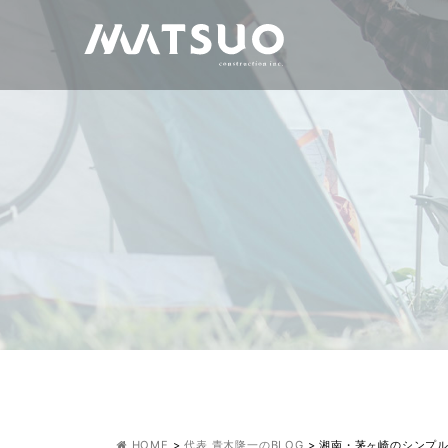
HOME
>
代表 青木隆一のBLOG
>
湘南・茅ヶ崎のシンプ