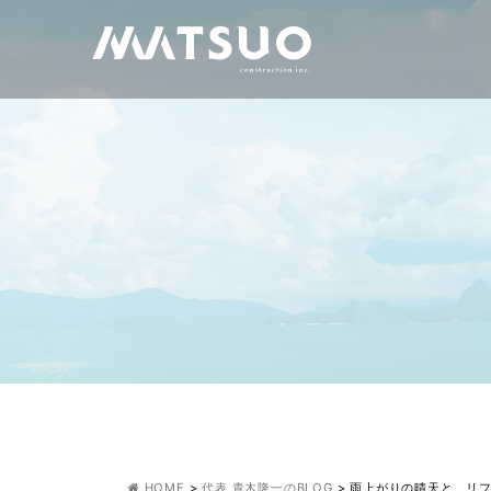
HOME
>
代表 青木隆一のBLOG
>
雨上がりの晴天と、リ