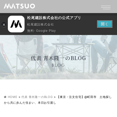
松尾建設株式会社の公式アプリ
開く
松尾建設株式会社
無料- Google Play
代表 青木隆一のBLOG
BLOG
HOME
>
代表 青木隆一のBLOG
>
【東京・注文住宅】@町田市 土地探し
から共に歩んだ住まい、本日お引渡し