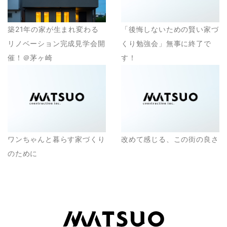
築21年の家が生まれ変わる
「後悔しないための賢い家づ
リノベーション完成見学会開
くり勉強会」無事に終了で
催！＠茅ヶ崎
す！
ワンちゃんと暮らす家づくり
改めて感じる、この街の良さ
のために