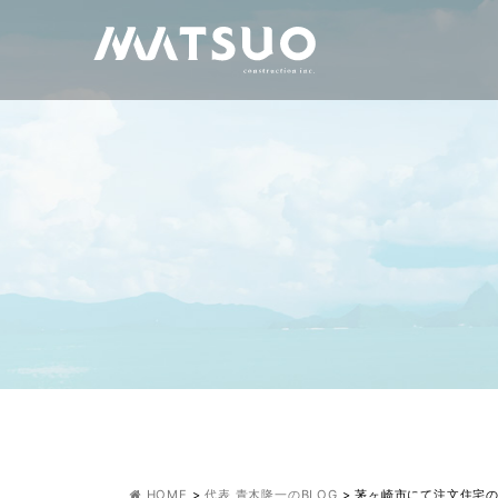
HOME
>
代表 青木隆一のBLOG
>
茅ヶ崎市にて注文住宅