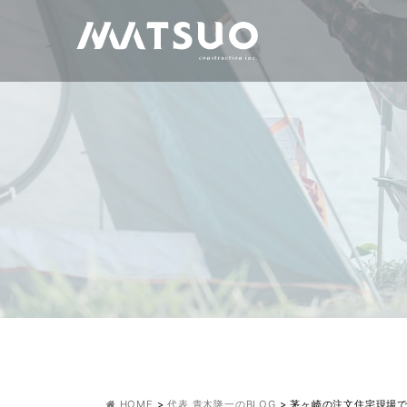
HOME
>
代表 青木隆一のBLOG
>
茅ヶ崎の注文住宅現場