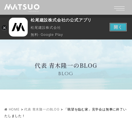
松尾建設株式会社の公式アプリ
開く
松尾建設株式会社
無料- Google Play
代表 青木隆一のBLOG
BLOG
HOME
>
代表 青木隆一のBLOG
>
「眺望を臨む家」見学会は無事に終了い
たしました！