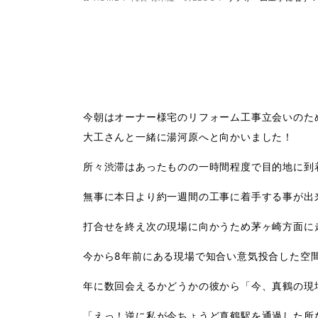
今朝はオーナー様宅のリフォーム工事立会いのた
大工さんと一緒に湯河原へと向かいました！
所々渋滞はあったものの一時間程度で目的地に到
無事に本日より約一週間の工事に着手する事が出
打合せを終え次の現場に向かうため茅ヶ崎方面に
今から8年前にある現場で知合い意気投合した空
年に数回会えるかどうかの彼から「今、真鶴の現
「えっ！逆に私が今ちょうど真鶴駅を通過した所