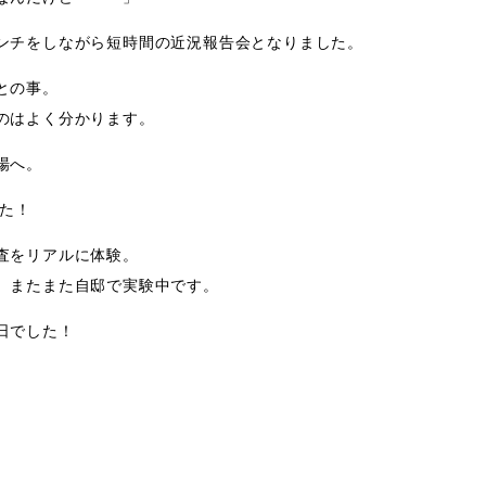
ンチをしながら短時間の近況報告会となりました。
との事。
のはよく分かります。
場へ。
した！
査をリアルに体験。
、またまた自邸で実験中です。
日でした！