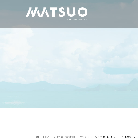
HOME
>
代表 青木隆一のBLOG
>
12月もよろしくお願い