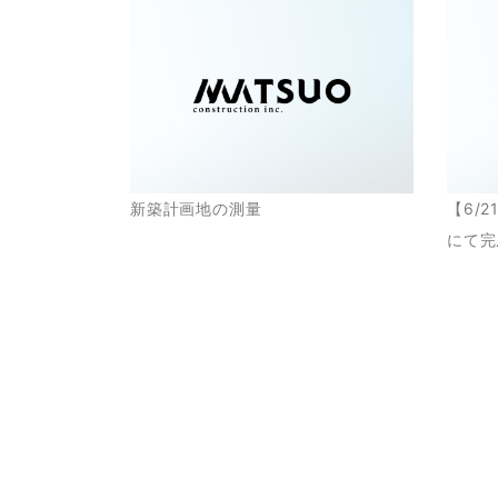
新築計画地の測量
【6/2
にて完