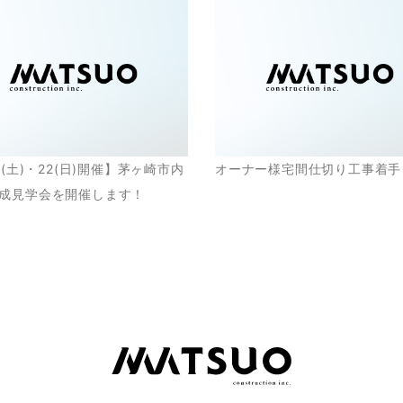
1(土)・22(日)開催】茅ヶ崎市内
オーナー様宅間仕切り工事着手
成見学会を開催します！