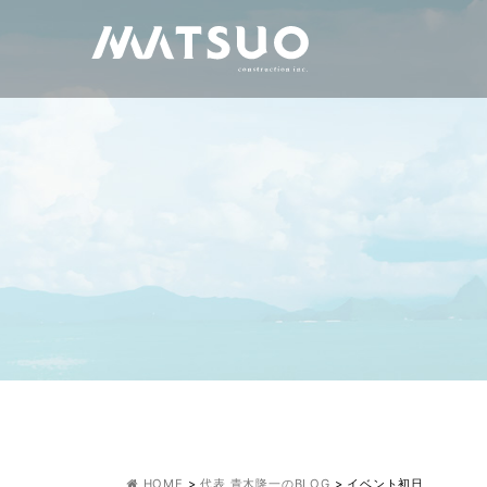
HOME
>
代表 青木隆一のBLOG
>
イベント初日