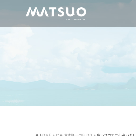
HOME
>
代表 青木隆一のBLOG
>
良いサウナに出会いま